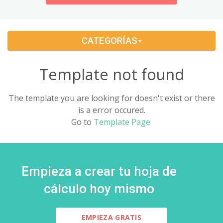
Change Management
(1)
CATEGORÍAS
Bids And Quotations
(2)
Problem Solving
(4)
Template not found
Decision Making
(4)
The template you are looking for doesn't exist or there
is a error occured.
Strategy
(12)
Go to
Template Page.
Project Management
(10)
Address Books
(6)
Empieza a crear tu hoja de
Quality Management
(7)
cálculo hoy mismo
Inventories
(8)
EMPIEZA GRATIS