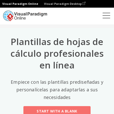
Visual Paradigm Online
Visual Paradigm Desktop
Categorías principales
×
Editor de hojas de cálculo
Plantillas
All
Plantillas de hojas de
Calendars
(13)
cálculo profesionales
Timelines
(5)
en línea
Education
(10)
Agenda
(2)
Empiece con las plantillas prediseñadas y
personalícelas para adaptarlas a sus
Budget
(40)
necesidades
Finance Modeling
(10)
START WITH A BLANK
Invoices
(17)