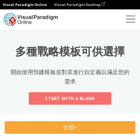
Visual Paradigm Online
Visual Paradigm Desktop
熱門分類
×
試算表
模板
All
多種戰略模板可供選擇
Calendars
(13)
Timelines
(5)
開始使用預建模板並對其進行自定義以滿足您的
Education
(10)
需求
Agenda
(2)
START WITH A BLANK
Budget
(40)
Finance Modeling
(10)
分類
Invoices
(17)