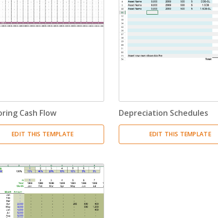
oring Cash Flow
Depreciation Schedules
EDIT THIS TEMPLATE
EDIT THIS TEMPLATE