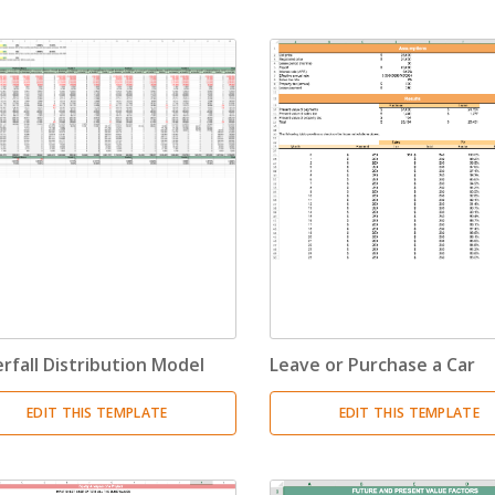
Invoices
(17)
Change Management
(1)
Bids And Quotations
(2)
Problem Solving
(4)
Decision Making
(4)
Strategy
(12)
Project Management
(10)
rfall Distribution Model
Leave or Purchase a Car
Address Books
(6)
EDIT THIS TEMPLATE
EDIT THIS TEMPLATE
Quality Management
(7)
Inventories
(8)