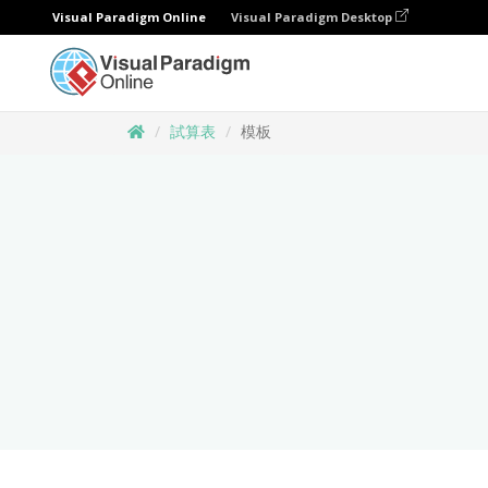
Visual Paradigm Online
Visual Paradigm Desktop
試算表
模板