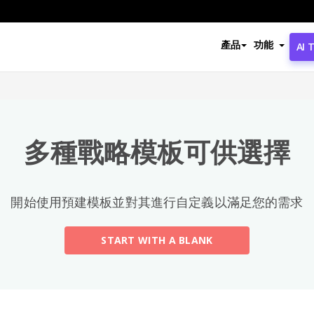
熱門分類
產品
功能
AI 
All
Calendars
(13)
多種戰略模板可供選擇
Timelines
(5)
Education
(10)
開始使用預建模板並對其進行自定義以滿足您的需求
Agenda
(2)
START WITH A BLANK
Budget
(40)
Finance Modeling
(10)