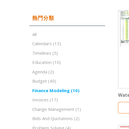
熱門分類
All
Calendars
(13)
Timelines
(5)
Education
(10)
Agenda
(2)
Budget
(40)
Finance Modeling
(10)
Wate
Invoices
(17)
Change Management
(1)
Bids And Quotations
(2)
Problem Solving
(4)