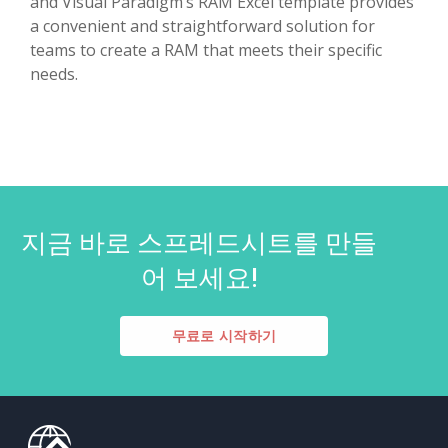
and Visual Paradigm’s RAM Excel template provides
a convenient and straightforward solution for
teams to create a RAM that meets their specific
needs.
지금 바로 스프레드시트를 만들
어 보세요!
무료로 시작하기