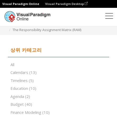
Visual Paradigm Online
Visual Paradigm Desktop
스프레드시트 편집기
템플릿
The Responsibility Assignment Matrix (RAM)
상위 카테고리
All
Calendars
(13)
Timelines
(5)
Education
(10)
Agenda
(2)
Budget
(40)
Finance Modeling
(10)