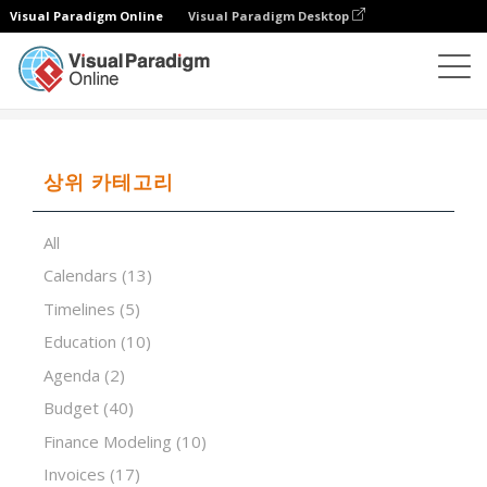
Visual Paradigm Online
Visual Paradigm Desktop
스프레드시트 편집기
템플릿
Travel Service Invoice
상위 카테고리
All
Calendars
(13)
Timelines
(5)
Education
(10)
Agenda
(2)
Budget
(40)
Finance Modeling
(10)
Invoices
(17)