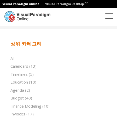
Visual Paradigm Online
Visual Paradigm Desktop
스프레드시트 편집기
템플릿
Web Site Budget Tool
상위 카테고리
All
Calendars
(13)
Timelines
(5)
Education
(10)
Agenda
(2)
Budget
(40)
Finance Modeling
(10)
Invoices
(17)