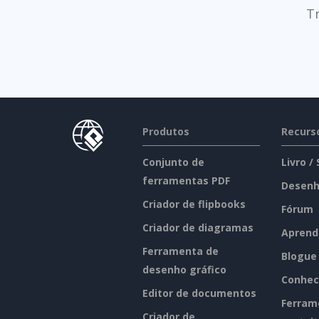
T
Produtos
Recurs
Conjunto de
Livro /
ferramentas PDF
Desenh
Criador de flipbooks
Fórum
Criador de diagramas
Aprend
Ferramenta de
Blogue
desenho gráfico
Conhec
Editor de documentos
Ferram
Criador de