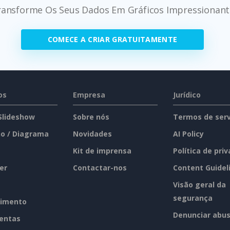
ransforme Os Seus Dados Em Gráficos Impressionant
COMECE A CRIAR GRATUITAMENTE
os
Empresa
Jurídico
 Slideshow
Sobre nós
Termos de serv
o / Diagrama
Novidades
AI Policy
Kit de imprensa
Política de pri
er
Contactar-nos
Content Guidel
Visão geral da
segurança
imento
Denunciar abu
entas