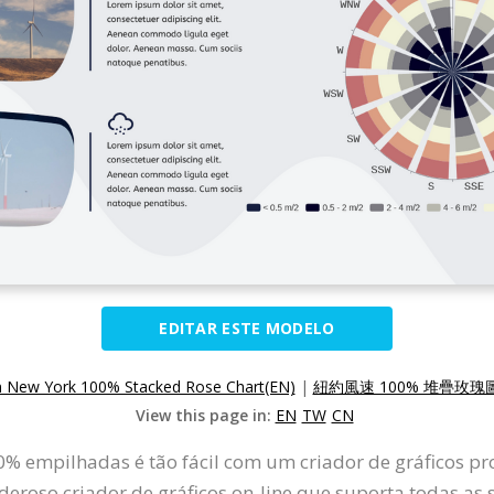
EDITAR ESTE MODELO
n New York 100% Stacked Rose Chart(EN)
|
紐約風速 100% 堆疊玫瑰圖
View this page in:
EN
TW
CN
00% empilhadas é tão fácil com um criador de gráficos pr
roso criador de gráficos on-line que suporta todas as 