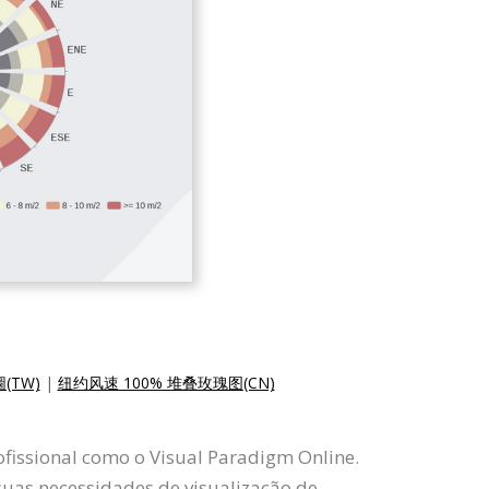
(TW)
|
纽约风速 100% 堆叠玫瑰图(CN)
ofissional como o Visual Paradigm Online.
suas necessidades de visualização de