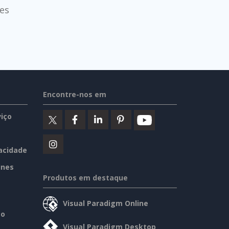
es
Encontre-nos em
iço
vacidade
ines
Produtos em destaque
Visual Paradigm Online
so
Visual Paradigm Desktop