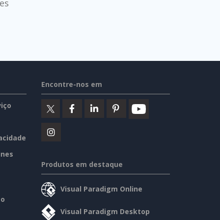
es
Encontre-nos em
iço
vacidade
ines
Produtos em destaque
Visual Paradigm Online
so
Visual Paradigm Desktop