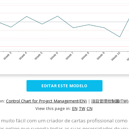
EDITAR ESTE MODELO
on:
Control Chart for Project Management(EN)
|
項目管理控制圖(TW)
View this page in:
EN
TW
CN
é muito fácil com um criador de cartas profissional com
s online que suporta todas as suas necessidades de vis