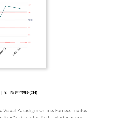
|
项目管理控制图(CN)
o o Visual Paradigm Online. Fornece muitos
ualização de dados. Pode selecionar um