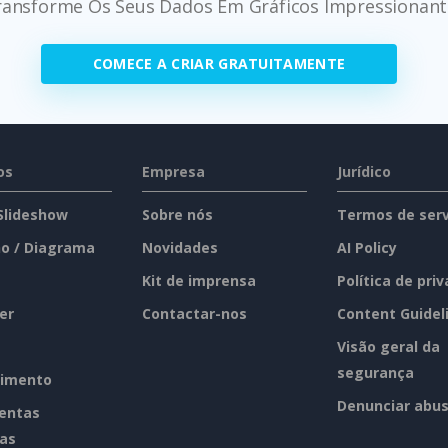
ransforme Os Seus Dados Em Gráficos Impressionant
COMECE A CRIAR GRATUITAMENTE
os
Empresa
Jurídico
 Slideshow
Sobre nós
Termos de serv
o / Diagrama
Novidades
AI Policy
Kit de imprensa
Política de pri
er
Contactar-nos
Content Guidel
Visão geral da
segurança
imento
Denunciar abu
entas
tas