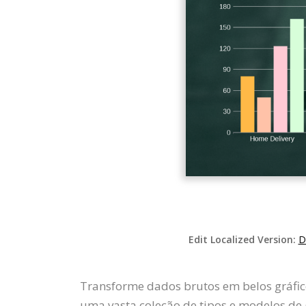
Edit Localized Version:
D
Transforme dados brutos em belos gráfico
uma vasta coleção de tipos e modelos de g