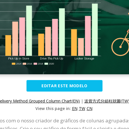
EDITAR ESTE MODELO
elivery Method Grouped Column Chart(EN)
|
送貨方式分組柱狀圖(TW
View this page in:
EN
TW
CN
s com o nosso criador de gráficos de colunas agrupadas
ráficos. Crie o seu gráfico de forma fácil e rápida e dep