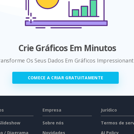
Crie Gráficos Em Minutos
ransforme Os Seus Dados Em Gráficos Impressionant
COMECE A CRIAR GRATUITAMENTE
os
Empresa
Jurídico
 Slideshow
Sobre nós
Termos de serv
o / Diagrama
Novidades
AI Policy