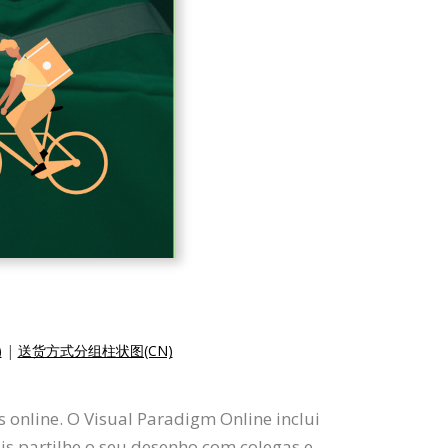
)
|
送货方式分组柱状图(CN)
 online. O Visual Paradigm Online inclui
ois partilhe o seu desenho com colegas e