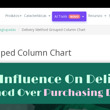
Produtos
Características
Recursos
AI Tools
NOVO
 agrupadas
Delivery Method Grouped Column Chart
uped Column Chart