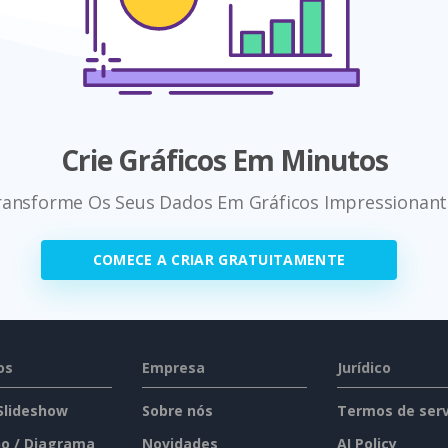
Crie Gráficos Em Minutos
ransforme Os Seus Dados Em Gráficos Impressionant
COMECE A CRIAR GRATUITAMENTE
os
Empresa
Jurídico
 Slideshow
Sobre nós
Termos de serv
o / Diagrama
Novidades
AI Policy