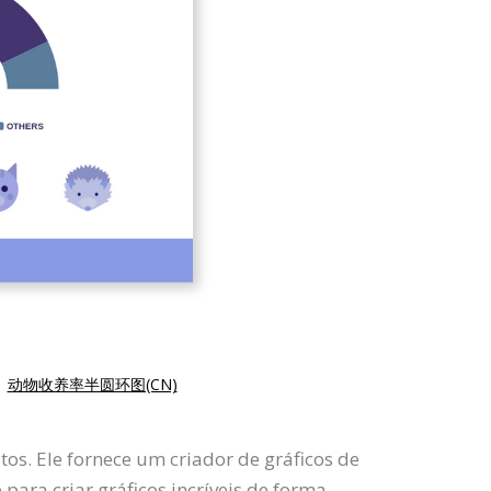
|
动物收养率半圆环图(CN)
os. Ele fornece um criador de gráficos de
para criar gráficos incríveis de forma