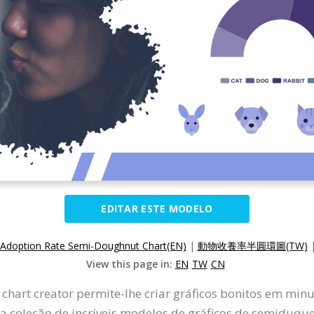
EDITAR ESTE MODELO
Adoption Rate Semi-Doughnut Chart(EN)
|
動物收養率半圓環圖(TW)
View this page in:
EN
TW
CN
hart creator permite-lhe criar gráficos bonitos em minut
a coleção de incríveis modelos de gráficos de semiduque 