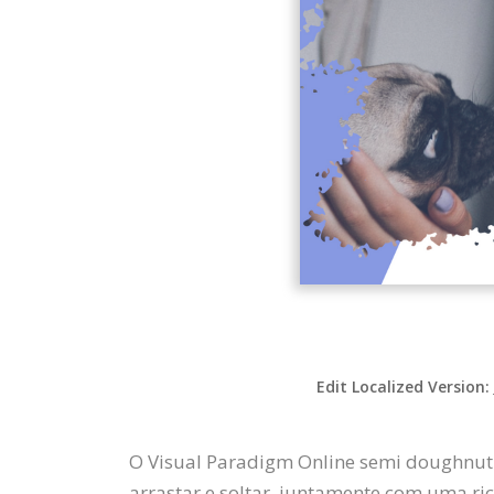
Edit Localized Version:
O Visual Paradigm Online semi doughnut c
arrastar e soltar, juntamente com uma ric