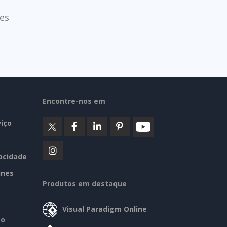
es
Encontre-nos em
iço
vacidade
ines
Produtos em destaque
Visual Paradigm Online
so