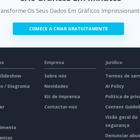
ransforme Os Seus Dados Em Gráficos Impressionant
COMECE A CRIAR GRATUITAMENTE
os
Empresa
Jurídico
 Slideshow
Sobre nós
Termos de serv
o / Diagrama
Novidades
AI Policy
Kit de imprensa
Política de pri
er
Contactar-nos
Content Guidel
Visão geral da
segurança
imento
Denunciar abu
entas