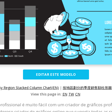
EDITAR ESTE MODELO
 By Region Stacked Column Chart(EN)
|
按地區劃分的季度銷售額柱形圖(
View this page in:
EN
TW
CN
ofissional é muito fácil com um criador de gráficos pro
roso criador de gráficos online que suporta todas as s