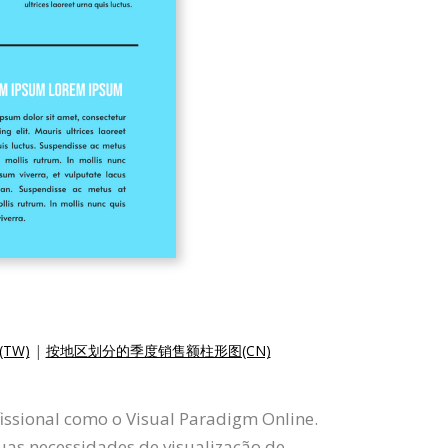
TW)
|
按地区划分的季度销售额柱形图(CN)
fissional como o Visual Paradigm Online.
uas necessidades de visualização de