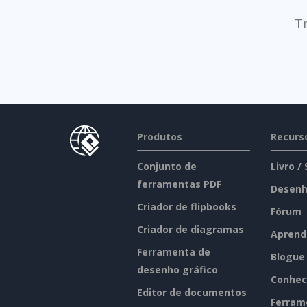
T
Produtos
Recurs
Conjunto de
Livro /
ferramentas PDF
Desenh
Criador de flipbooks
Fórum
Criador de diagramas
Aprend
Ferramenta de
Blogue
desenho gráfico
Conhec
Editor de documentos
Ferram