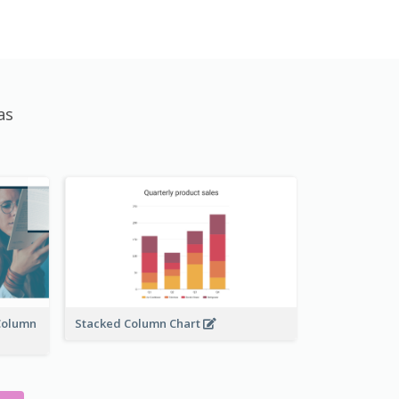
as
Column
Stacked Column Chart