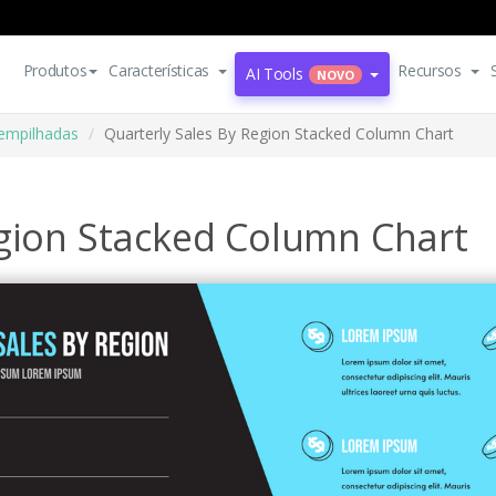
Produtos
Características
Recursos
AI Tools
NOVO
 empilhadas
Quarterly Sales By Region Stacked Column Chart
egion Stacked Column Chart