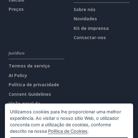
Preços
Sobre nós
Novidades
Kit de imprensa
Contactar-nos
Jurídico
Termos de serviço
AI Policy
Política de privacidade
Content Guidelines
Visão geral da
segurança
Utilizamos cookies para lhe proporcionar uma melhor
experiência. Ao visitar o nosso sítio Web, o utilizador
Denunciar abuso
concorda com a utilização de cookies, conforme
descrito na nossa
Política de Cookies
.
Encontre-nos em