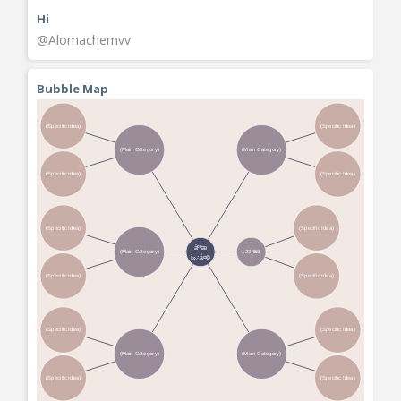
Hi
@Alomachemvv
Bubble Map