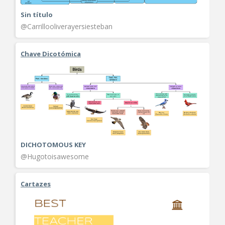
Sin título
@Carrillooliverayersiesteban
Chave Dicotómica
DICHOTOMOUS KEY
@Hugotoisawesome
Cartazes