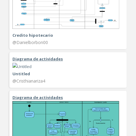
Credito hipotecario
@Danielborbon00
Diagrama de actividades
Untitled
@Cristhianariza4
Diagrama de actividades