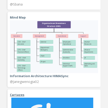
@Sbana
Mind Map
Information Architecture HIMASync
@Janegwenogia02
Cartazes