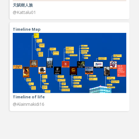
天賦樹人族
@Kattalu01
Timeline Map
Timeline of life
@Alainmakidi16