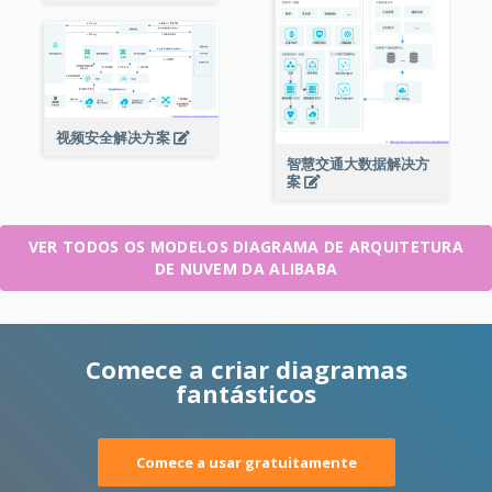
视频安全解决方案
智慧交通大数据解决方
案
VER TODOS OS MODELOS DIAGRAMA DE ARQUITETURA
DE NUVEM DA ALIBABA
Comece a criar diagramas
fantásticos
Comece a usar gratuitamente