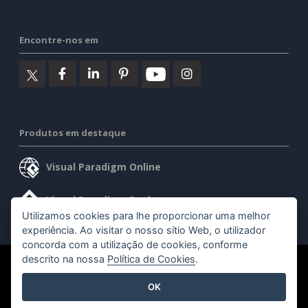
Encontre-nos em
Produtos em destaque
Visual Paradigm Online
Visual Paradigm Desktop
Utilizamos cookies para lhe proporcionar uma melhor
experiência. Ao visitar o nosso sítio Web, o utilizador
concorda com a utilização de cookies, conforme
descrito na nossa
Política de Cookies
.
©2026 by Visual Paradigm. Todos os direitos reservados.
OK
Termos de serviço
AI Policy
Política de privacidade