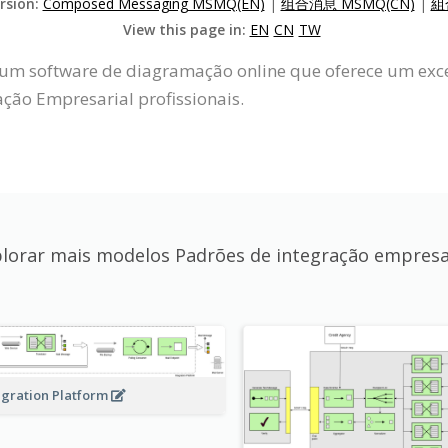
ersion:
Composed Messaging MSMQ(EN)
|
组合消息 MSMQ(CN)
|
組
View this page in:
EN
CN
TW
um software de diagramação online que oferece um exce
ação Empresarial profissionais.
lorar mais modelos Padrões de integração empresa
egration Platform