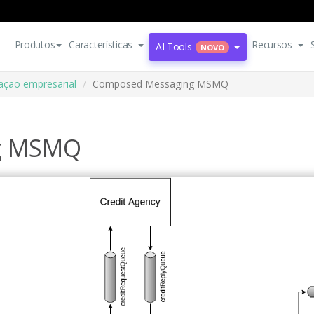
Produtos
Características
Recursos
AI Tools
NOVO
ação empresarial
Composed Messaging MSMQ
g MSMQ