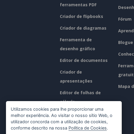
ferramentas PDF
Desenh
Criador de flipbooks
Fórum
Criador de diagramas
Aprend
Ferramenta de
Blogue
desenho gráfico
Conhec
Editor de documentos
Ferram
Criador de
gratui
apresentações
Mapa d
Editor de folhas de
cálculo
Utilizamos cookies para lhe proporcionar uma
Preços
melhor experiência. Ao visitar o nosso sítio Web, o
utilizador concorda com a utilização de cookies,
conforme descrito na nossa
Política de Cookies
.