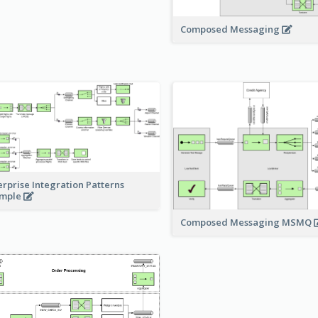
Composed Messaging
erprise Integration Patterns
ample
Composed Messaging MSMQ