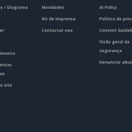
o / Diagrama
Novidades
AI Policy
Kit de imprensa
Política de pri
er
Contactar-nos
Content Guidel
Visão geral da
segurança
imento
Denunciar abu
entas
tas
o site