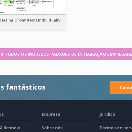
cessing Order Items Individually
ER TODOS OS MODELOS PADRÕES DE INTEGRAÇÃO EMPRESARI
s fantásticos
Comec
os
Empresa
Jurídico
 Slideshow
Sobre nós
Termos de serv