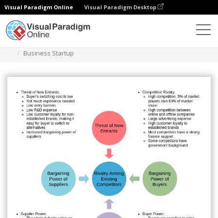
Visual Paradigm Online
Visual Paradigm Desktop
Diagramas
Modelos
Análise das cinco forças
Business Startup