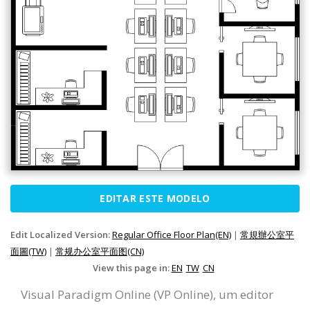
EDITAR ESTE MODELO
Edit Localized Version:
Regular Office Floor Plan(EN)
|
常規辦公室平
面圖(TW)
|
常规办公室平面图(CN)
View this page in:
EN
TW
CN
Visual Paradigm Online (VP Online), um editor