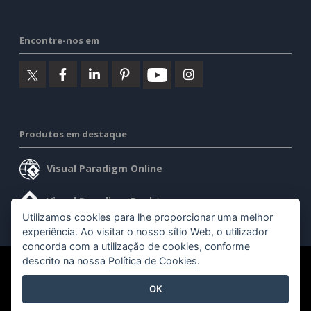
Encontre-nos em
Produtos em destaque
Visual Paradigm Online
Visual Paradigm Desktop
Utilizamos cookies para lhe proporcionar uma melhor
experiência. Ao visitar o nosso sítio Web, o utilizador
concorda com a utilização de cookies, conforme
descrito na nossa
Política de Cookies
.
©2026 by Visual Paradigm. Todos os direitos reservados.
OK
Termos de serviço
AI Policy
Política de privacidade