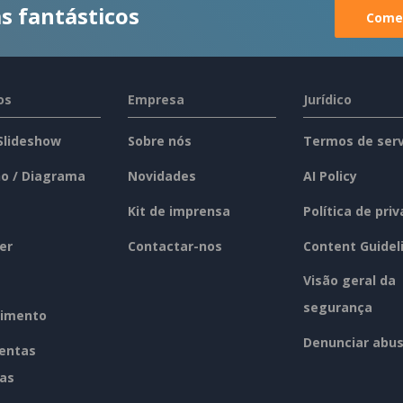
s fantásticos
Comec
os
Empresa
Jurídico
 Slideshow
Sobre nós
Termos de serv
o / Diagrama
Novidades
AI Policy
Kit de imprensa
Política de pri
er
Contactar-nos
Content Guidel
Visão geral da
segurança
imento
Denunciar abu
entas
tas