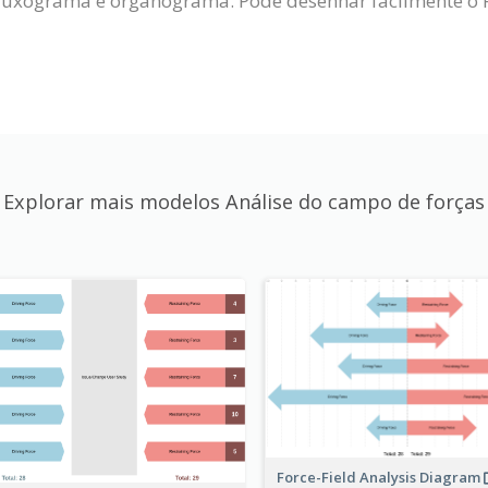
uxograma e organograma. Pode desenhar facilmente o For
Explorar mais modelos Análise do campo de forças
Force-Field Analysis Diagram