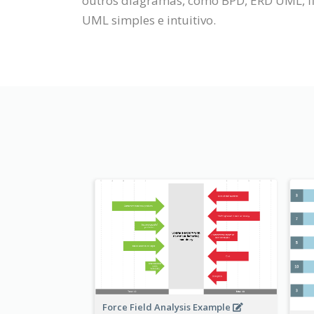
outros diagramas, como BPD, ERD UML, fl
UML simples e intuitivo.
Force Field Analysis Example