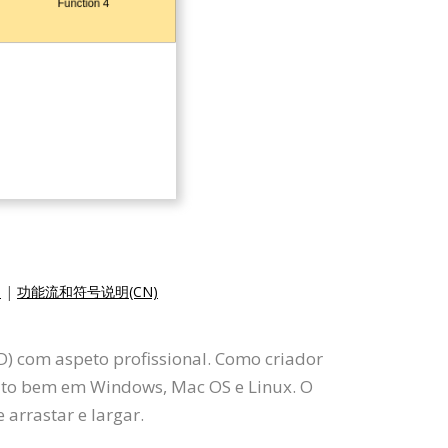
)
|
功能流和符号说明(CN)
D) com aspeto profissional. Como criador
ito bem em Windows, Mac OS e Linux. O
arrastar e largar.