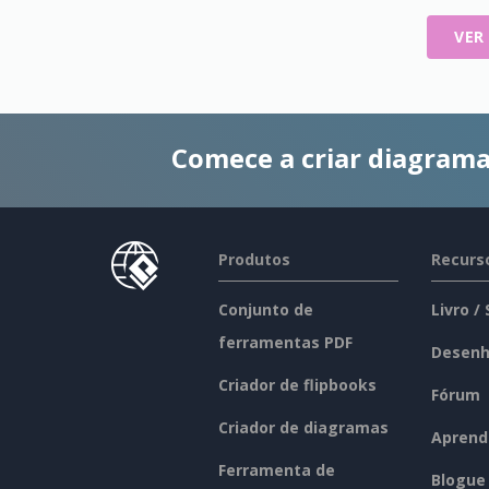
VER
Comece a criar diagrama
Produtos
Recurs
Conjunto de
Livro /
ferramentas PDF
Desenh
Criador de flipbooks
Fórum
Criador de diagramas
Aprend
Ferramenta de
Blogue