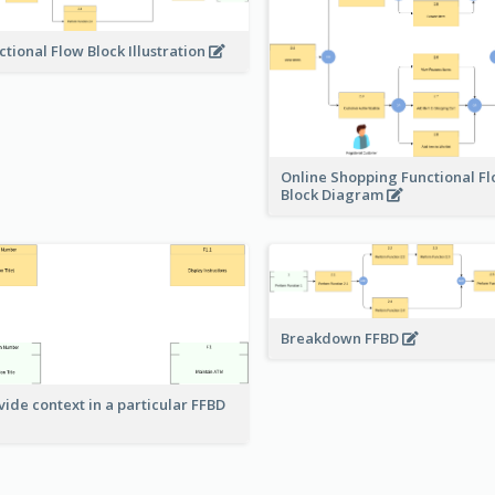
ctional Flow Block Illustration
Online Shopping Functional F
Block Diagram
Breakdown FFBD
vide context in a particular FFBD