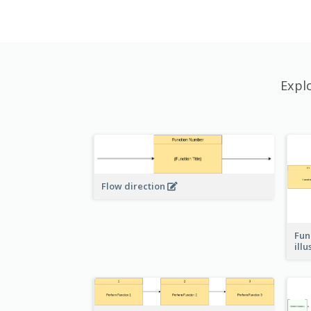
Expl
Flow direction
Fun
ill