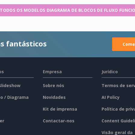
 TODOS OS MODELOS DIAGRAMA DE BLOCOS DE FLUXO FUNCI
s fantásticos
Comec
os
Empresa
Jurídico
 Slideshow
Sobre nós
Termos de serv
o / Diagrama
Novidades
AI Policy
Kit de imprensa
Política de pri
er
Contactar-nos
Content Guidel
Visão geral da