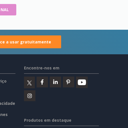
ONAL
e a usar gratuitamente
Encontre-nos em
iço
vacidade
ines
Produtos em destaque