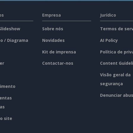
os
Empresa
Jurídico
 Slideshow
Sobre nós
Termos de serv
o / Diagrama
Novidades
AI Policy
Kit de imprensa
Política de pri
er
Contactar-nos
Content Guidel
Visão geral da
segurança
imento
Denunciar abu
entas
tas
o site