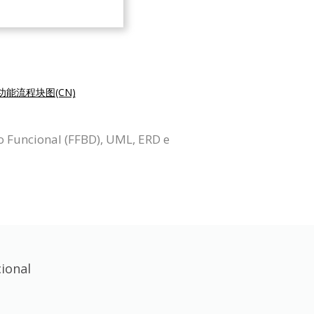
功能流程块图(CN)
o Funcional (FFBD), UML, ERD e
ional