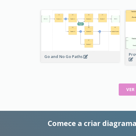
Pro
Go and No Go Paths
VER
Comece a criar diagrama