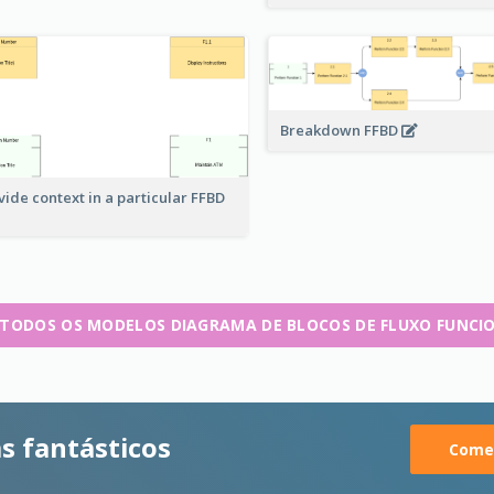
Breakdown FFBD
vide context in a particular FFBD
 TODOS OS MODELOS DIAGRAMA DE BLOCOS DE FLUXO FUNCI
s fantásticos
Comec