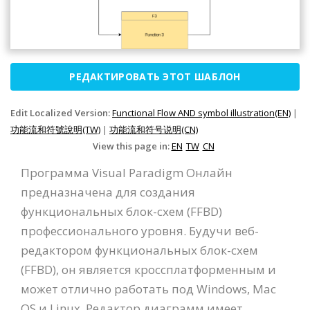
РЕДАКТИРОВАТЬ ЭТОТ ШАБЛОН
Edit Localized Version:
Functional Flow AND symbol illustration(EN)
|
功能流和符號說明(TW)
|
功能流和符号说明(CN)
View this page in:
EN
TW
CN
Программа Visual Paradigm Онлайн
предназначена для создания
функциональных блок-схем (FFBD)
профессионального уровня. Будучи веб-
редактором функциональных блок-схем
(FFBD), он является кроссплатформенным и
может отлично работать под Windows, Mac
OS и Linux. Редактор диаграмм имеет