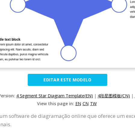
EDITAR ESTE MODELO
Version:
4 Segment Star Diagram Template(EN)
|
4段星图模板(CN)
|
View this page in:
EN
CN
TW
um software de diagramação online que oferece um exce
nais.