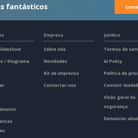
s fantásticos
Comec
os
Empresa
Jurídico
 Slideshow
Sobre nós
Termos de serv
o / Diagrama
Novidades
AI Policy
Kit de imprensa
Política de pri
er
Contactar-nos
Content Guidel
Visão geral da
segurança
imento
Denunciar abu
entas
tas