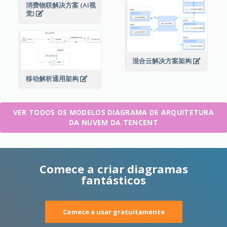
消费物联解决方案 (AI视
觉)
混合云解决方案架构
移动解析通用架构
VER TODOS OS MODELOS DIAGRAMA DE ARQUITETURA
DA NUVEM DA TENCENT
Comece a criar diagramas
fantásticos
Comece a usar gratuitamente