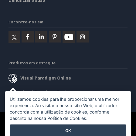
Denunciar abuso
Encontre-nos em
Produtos em destaque
Visual Paradigm Online
Visual Paradigm Desktop
Utilizamos cookies para lhe proporcionar uma melhor
experiência. Ao visitar o nosso sítio Web, o utilizador
concorda com a utilização de cookies, conforme
descrito na nossa
Política de Cookies
.
©2026 by Visual Paradigm. Todos os direitos reservados.
OK
Termos de serviço
AI Policy
Política de privacidade