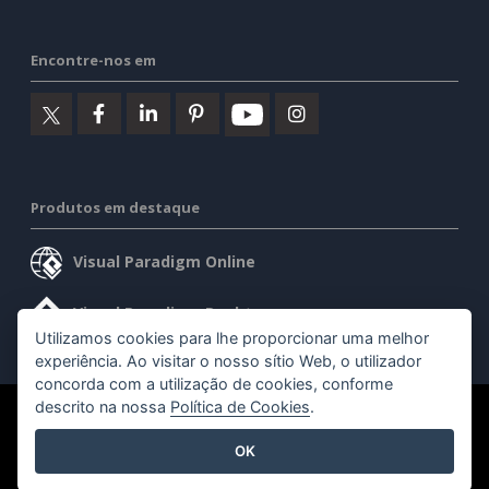
Encontre-nos em
Produtos em destaque
Visual Paradigm Online
Visual Paradigm Desktop
Utilizamos cookies para lhe proporcionar uma melhor
experiência. Ao visitar o nosso sítio Web, o utilizador
concorda com a utilização de cookies, conforme
descrito na nossa
Política de Cookies
.
©2026 by Visual Paradigm. Todos os direitos reservados.
OK
Termos de serviço
AI Policy
Política de privacidade