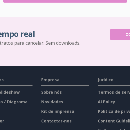
tempo real
C
tratos para cancelar. Sem downloads.
os
Empresa
Jurídico
 Slideshow
Sobre nós
Termos de serv
o / Diagrama
Novidades
AI Policy
Kit de imprensa
Política de pri
er
Contactar-nos
Content Guidel