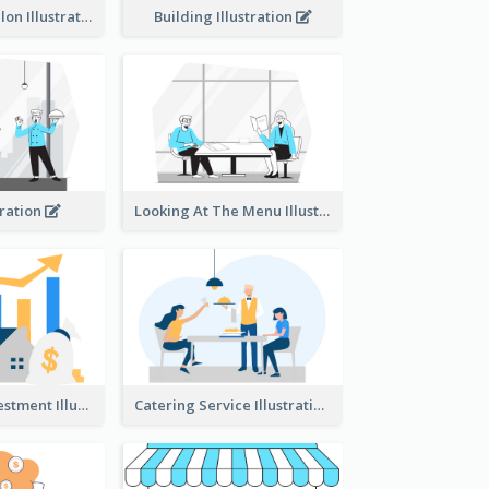
Eco-friendly Salon Illustration
Building Illustration
tration
Looking At The Menu Illustration
Real Estate Investment Illustration
Catering Service Illustration