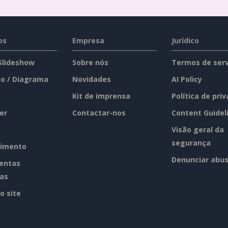
os
Empresa
Jurídico
 Slideshow
Sobre nós
Termos de serv
o / Diagrama
Novidades
AI Policy
Kit de imprensa
Política de pri
er
Contactar-nos
Content Guidel
Visão geral da
segurança
imento
Denunciar abu
entas
tas
o site