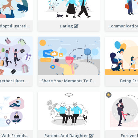
Don't Shop, Adopt Illustration
Dating
Shopping Together Illustration
Share Your Moments To The World Illustration
Being Fr
Instantly Chat With Friends Illustration
Parents And Daughter
Forever