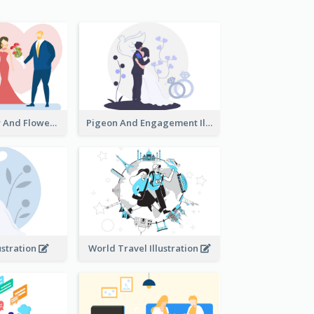
Valentine's Day And Flower Illustration
Pigeon And Engagement Illustration
ustration
World Travel Illustration