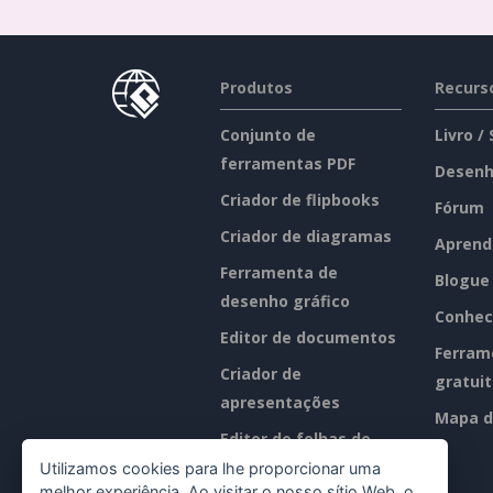
Produtos
Recurs
Conjunto de
Livro /
ferramentas PDF
Desenh
Criador de flipbooks
Fórum
Criador de diagramas
Aprend
Ferramenta de
Blogue
desenho gráfico
Conhec
Editor de documentos
Ferram
Criador de
gratui
apresentações
Mapa d
Editor de folhas de
cálculo
Utilizamos cookies para lhe proporcionar uma
melhor experiência. Ao visitar o nosso sítio Web, o