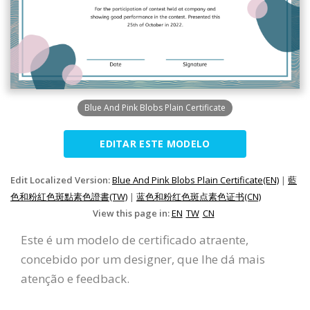
Blue And Pink Blobs Plain Certificate
EDITAR ESTE MODELO
Edit Localized Version:
Blue And Pink Blobs Plain Certificate(EN)
|
藍
色和粉紅色斑點素色證書(TW)
|
蓝色和粉红色斑点素色证书(CN)
View this page in:
EN
TW
CN
Este é um modelo de certificado atraente,
concebido por um designer, que lhe dá mais
atenção e feedback.