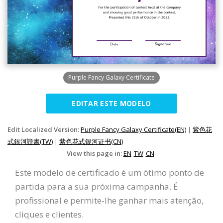
Purple Fancy Galaxy Certificate
EDITAR ESTE MODELO
Edit Localized Version:
Purple Fancy Galaxy Certificate(EN)
|
紫色花
式銀河證書(TW)
|
紫色花式银河证书(CN)
View this page in:
EN
TW
CN
Este modelo de certificado é um ótimo ponto de
partida para a sua próxima campanha. É
profissional e permite-lhe ganhar mais atenção,
cliques e clientes.