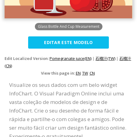
Glass Bottle And Cup Measurement
EDITAR ESTE MODELO
Edit Localized Version:
Pomegranate juice(EN)
|
石榴汁(TW)
|
石榴汁
(CN)
View this page in:
EN
TW
CN
Visualize os seus dados com um belo widget
InfoChart. O Visual Paradigm Online inclui uma
vasta coleção de modelos de design e de
InfoChart. Crie o seu desenho de forma fácil e
rápida e partilhe-o com colegas e amigos. Pode
ser muito fácil criar um design fantástico online.
Experimente-o gratuitamente!