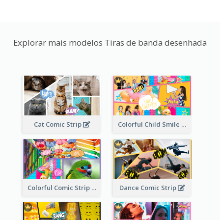
Explorar mais modelos Tiras de banda desenhada
Cat Comic Strip
Colorful Child Smile Comic Strip
Colorful Comic Strip
Dance Comic Strip