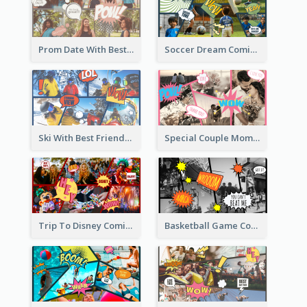
Prom Date With Besties Comic Strip
Soccer Dream Comic Strip
Ski With Best Friends Comic Strip
Special Couple Moment Comic Strip
Trip To Disney Comic Strip
Basketball Game Comic Strip