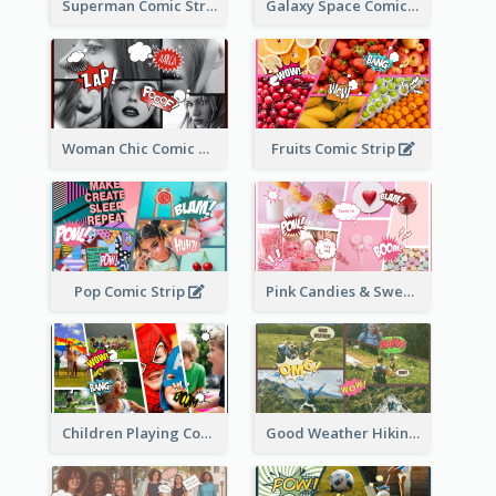
Superman Comic Strip
Galaxy Space Comic Strip
Woman Chic Comic Strip
Fruits Comic Strip
Pop Comic Strip
Pink Candies & Sweets Comic Strip
Children Playing Comic Strip
Good Weather Hiking Day Comic Strip