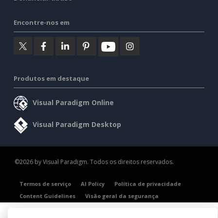
Encontre-nos em
Produtos em destaque
Visual Paradigm Online
Visual Paradigm Desktop
©2026 by Visual Paradigm. Todos os direitos reservados.
Termos de serviço
AI Policy
Política de privacidade
Content Guidelines
Visão geral da segurança