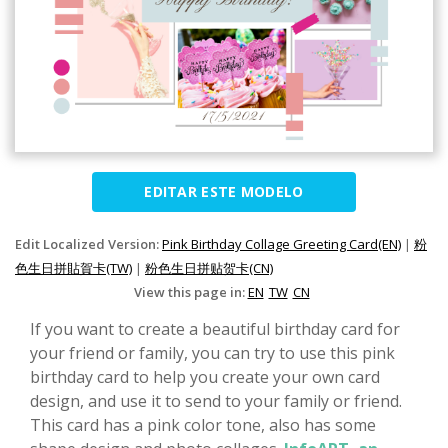
EDITAR ESTE MODELO
Edit Localized Version:
Pink Birthday Collage Greeting Card(EN)
|
粉
色生日拼貼賀卡(TW)
|
粉色生日拼贴贺卡(CN)
View this page in:
EN
TW
CN
If you want to create a beautiful birthday card for
your friend or family, you can try to use this pink
birthday card to help you create your own card
design, and use it to send to your family or friend.
This card has a pink color tone, also has some