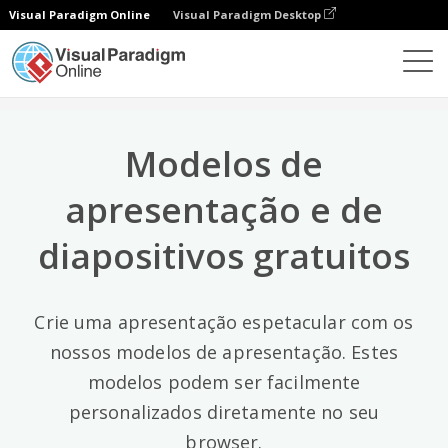
Visual Paradigm Online
Visual Paradigm Desktop
Categorias principais
×
Software de apresentação
Modelos
All
Modelos de
General
(56)
apresentação e de
Art And Design
(5)
diapositivos gratuitos
Business
(5)
Environment
(15)
Crie uma apresentação espetacular com os
nossos modelos de apresentação. Estes
Fashion
(3)
modelos podem ser facilmente
Festival
(7)
personalizados diretamente no seu
browser.
Food And Drink
(7)