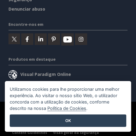
Denunciar abuso
Encontre-nos em
Produtos em destaque
Visual Paradigm Online
Visual Paradigm Desktop
Utilizamos cookies para lhe proporcionar uma melhor
experiência. Ao visitar o nosso sítio Web, o utilizador
concorda com a utilização de cookies, conforme
descrito na nossa
Política de Cookies
.
©2026 by Visual Paradigm. Todos os direitos reservados.
OK
Termos de serviço
AI Policy
Política de privacidade
Content Guidelines
Visão geral da segurança