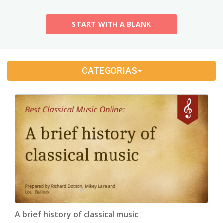
History
(4)
START WITH A BLANK
Music
(2)
Personal Learning
(8)
CATEGORIAS
Sports & Health
(5)
Technology & Science
(10)
Traveling
(5)
A brief history of classical music