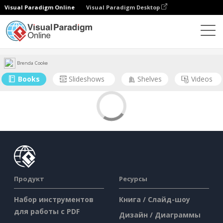
Visual Paradigm Online
Visual Paradigm Desktop
Сообщество
Пользователь
Brenda Cooke
Books
Slideshows
Shelves
Videos
Продукт
Ресурсы
Набор инструментов
Книга / Слайд-шоу
для работы с PDF
Дизайн / Диаграммы