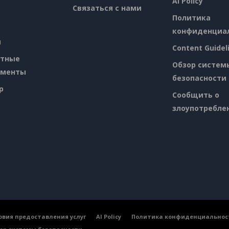
AI Policy
Связаться с нами
Политика
конфиденциа
я
Content Guidel
атные
Обзор систем
ументы
безопасности
p
Сообщить о
злоупотребле
овия предоставления услуг
AI Policy
Политика конфиденциальнос