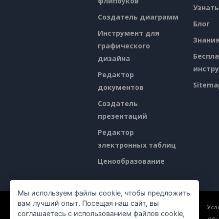
флипбуков
Узнать
Создатель диаграмм
Блог
Инструмент для
Знани
графического
Беспл
дизайна
инстр
Редактор
Sitema
документов
Создатель
презентаций
Редактор
электронных таблиц
Ценообразование
Мы используем файлы cookie, чтобы предложить
вам лучший опыт. Посещая наш сайт, вы
©2026 by Visual Paradigm. Все права защищены.
Усл
соглашаетесь с использованием файлов cookie,