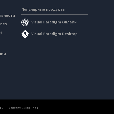
Популярные продукты
льности
Visual Paradigm Онлайн
ines
ы
Visual Paradigm Desktop
нии
ти
Content Guidelines