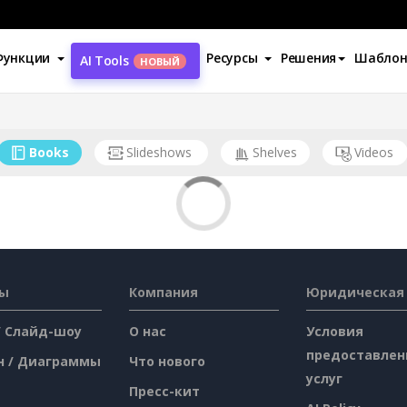
Функции
Ресурсы
Решения
Шабло
AI Tools
НОВЫЙ
Books
Slideshows
Shelves
Videos
сы
Компания
Юридическая
/ Слайд-шоу
О нас
Условия
предоставлен
н / Диаграммы
Что нового
услуг
Пресс-кит