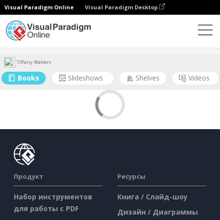
Visual Paradigm Online
Visual Paradigm Desktop
Сообщество
Пользователь
Tiffany Walters
Books
Slideshows
Shelves
Videos
Продукт
Ресурсы
Набор инструментов
Книга / Слайд-шоу
для работы с PDF
Дизайн / Диаграммы