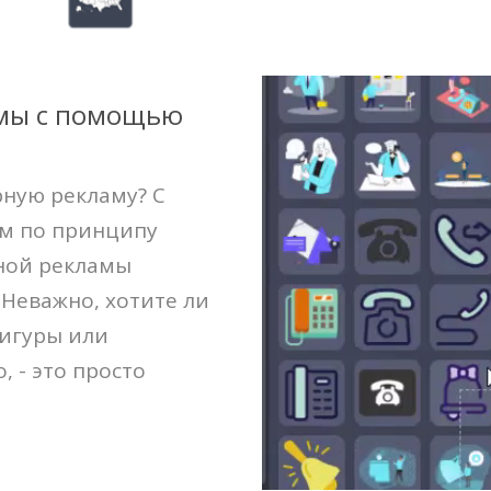
амы с помощью
рную рекламу? С
м по принципу
рной рекламы
 Неважно, хотите ли
фигуры или
, - это просто