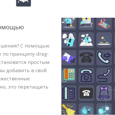
помощью
лашения? С помощью
 по принципу drag-
становится простым
вы добавить в свой
ожественные
жно, это перетащить