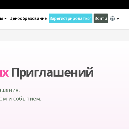
ны
Ценообразование
Зарегистрироваться
Войти
их
Приглашений
ашения.
ом и событием.