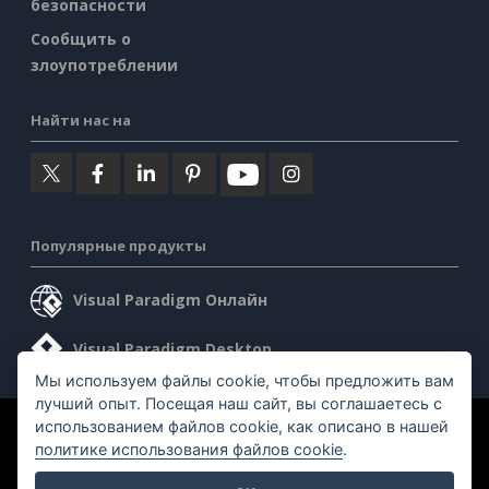
безопасности
Сообщить о
злоупотреблении
Найти нас на
Популярные продукты
Visual Paradigm Онлайн
Visual Paradigm Desktop
Мы используем файлы cookie, чтобы предложить вам
лучший опыт. Посещая наш сайт, вы соглашаетесь с
использованием файлов cookie, как описано в нашей
©2026 by Visual Paradigm. Все права защищены.
политике использования файлов cookie
.
Условия предоставления услуг
AI Policy