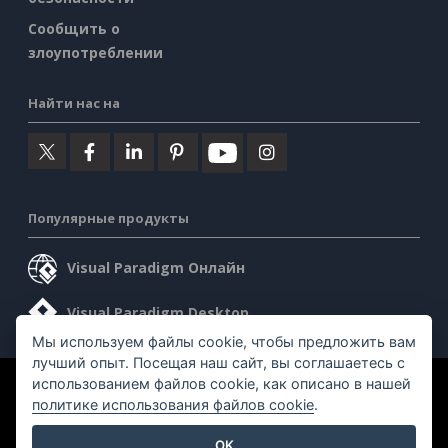
Сообщить о
злоупотреблении
Найти нас на
Популярные продукты
Visual Paradigm Онлайн
Visual Paradigm Desktop
Мы используем файлы cookie, чтобы предложить вам
лучший опыт. Посещая наш сайт, вы соглашаетесь с
использованием файлов cookie, как описано в нашей
©2026 by Visual Paradigm. Все права защищены.
политике использования файлов cookie
.
Условия предоставления услуг
AI Policy
OK