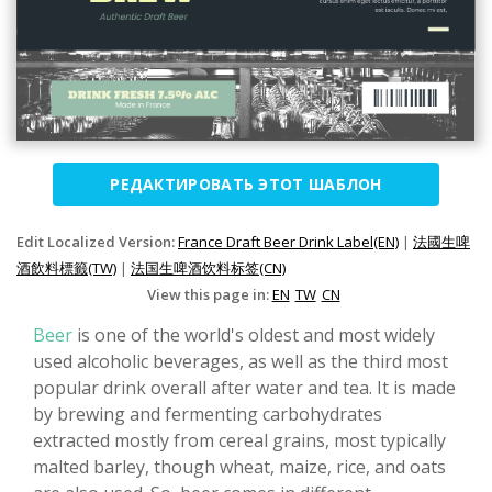
РЕДАКТИРОВАТЬ ЭТОТ ШАБЛОН
Edit Localized Version:
France Draft Beer Drink Label(EN)
|
法國生啤
酒飲料標籤(TW)
|
法国生啤酒饮料标签(CN)
View this page in:
EN
TW
CN
Beer
is one of the world's oldest and most widely
used alcoholic beverages, as well as the third most
popular drink overall after water and tea. It is made
by brewing and fermenting carbohydrates
extracted mostly from cereal grains, most typically
malted barley, though wheat, maize, rice, and oats