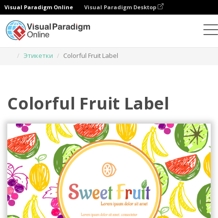
Visual Paradigm Online
Visual Paradigm Desktop
Инструмент графического дизайна
Шаблоны
Этикетки
Colorful Fruit Label
Colorful Fruit Label