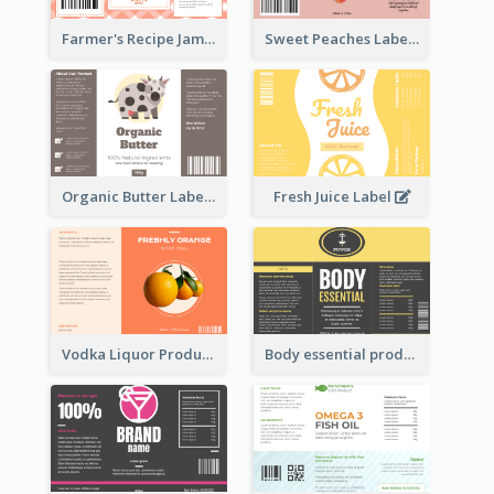
Farmer's Recipe Jam Label
Sweet Peaches Label
Organic Butter Label
Fresh Juice Label
Vodka Liquor Product Label
Body essential product label