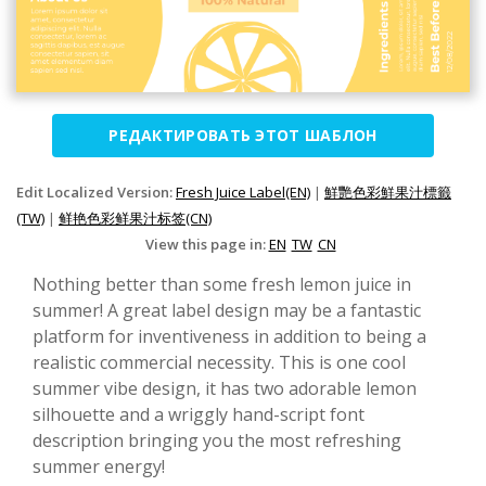
РЕДАКТИРОВАТЬ ЭТОТ ШАБЛОН
Edit Localized Version:
Fresh Juice Label(EN)
|
鮮艷色彩鮮果汁標籤
(TW)
|
鲜艳色彩鲜果汁标签(CN)
View this page in:
EN
TW
CN
Nothing better than some fresh lemon juice in
summer! A great label design may be a fantastic
platform for inventiveness in addition to being a
realistic commercial necessity. This is one cool
summer vibe design, it has two adorable lemon
silhouette and a wriggly hand-script font
description bringing you the most refreshing
summer energy!