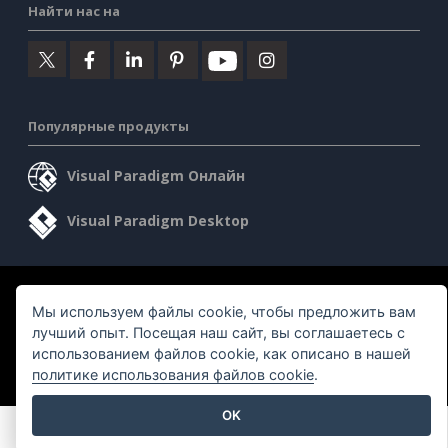
Найти нас на
Популярные продукты
Visual Paradigm Онлайн
Visual Paradigm Desktop
©2026 by Visual Paradigm. Все права защищены.
Мы используем файлы cookie, чтобы предложить вам
лучший опыт. Посещая наш сайт, вы соглашаетесь с
Условия предоставления услуг
AI Policy
использованием файлов cookie, как описано в нашей
Политика конфиденциальности
Content Guidelines
политике использования файлов cookie
.
Обзор системы безопасности
OK