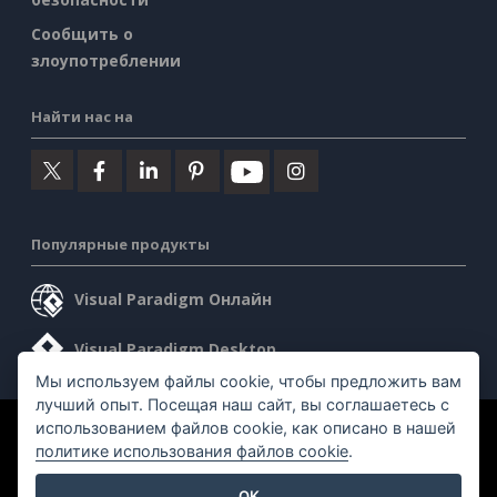
Сообщить о
злоупотреблении
Найти нас на
Популярные продукты
Visual Paradigm Онлайн
Visual Paradigm Desktop
Мы используем файлы cookie, чтобы предложить вам
лучший опыт. Посещая наш сайт, вы соглашаетесь с
использованием файлов cookie, как описано в нашей
©2026 by Visual Paradigm. Все права защищены.
политике использования файлов cookie
.
Условия предоставления услуг
AI Policy
OK