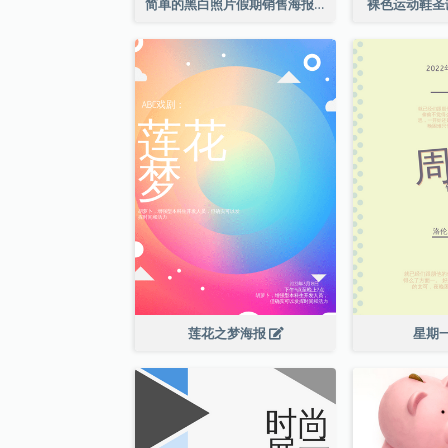
简单的黑白照片假期销售海报
裸色运动鞋圣
莲花之梦海报
星期