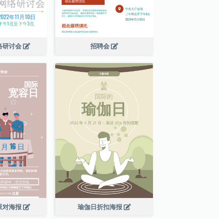
络研讨会
招聘会
派对海报
瑜伽日折扣海报