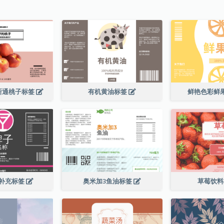
斯通桃子标签
有机黄油标签
鲜艳色彩鲜
补充标签
奥米加3鱼油标签
草莓饮