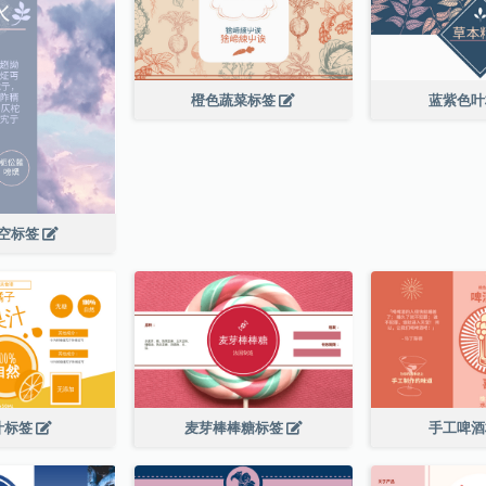
橙色蔬菜标签
蓝紫色
空标签
汁标签
麦芽棒棒糖标签
手工啤