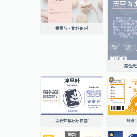
樱桃马卡龙标签
紫色天
蓝色带徽标标签
鲜橙