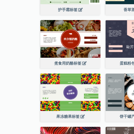
护手霜标签
香草
煮食用奶酪标签
蛋糕粉
果冻糖果标签
饼干罐