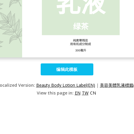
编辑此模板
Localized Version:
Beauty Body Lotion Label(EN)
|
美容美體乳液標籤(
View this page in:
EN
TW
CN