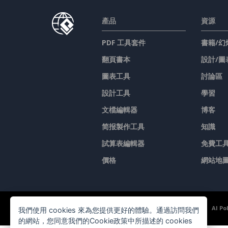
產品
資源
PDF 工具套件
書籍/幻
翻頁書本
設計/圖
圖表工具
討論區
設計工具
學習
文檔編輯器
博客
简报製作工具
知識
試算表編輯器
免費工
價格
網站地
©2026 by Visual Paradigm. 版權所有。
服務條款
AI Po
我們使用 cookies 來為您提供更好的體驗。通過訪問我們
的網站，您同意我們的Cookie政策中所描述的 cookies