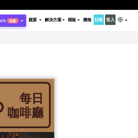
資源
解決方案
模板
價格
註冊
登入
ols
全新