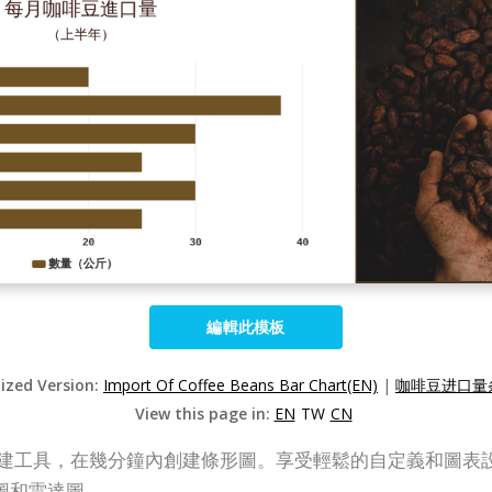
編輯此模板
lized Version:
Import Of Coffee Beans Bar Chart(EN)
|
咖啡豆进口量条
View this page in:
EN
TW
CN
用的條形圖創建工具，在幾分鐘內創建條形圖。享受輕鬆的自定義
圖和雷達圖。