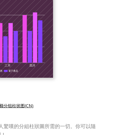
额分组柱状图(CN)
了在線制作令人驚嘆的分組柱狀圖所需的一切。你可以隨
吧！