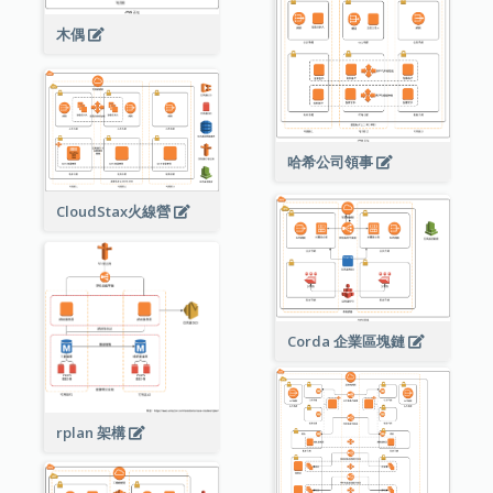
木偶
哈希公司領事
CloudStax火線營
Corda 企業區塊鏈
rplan 架構