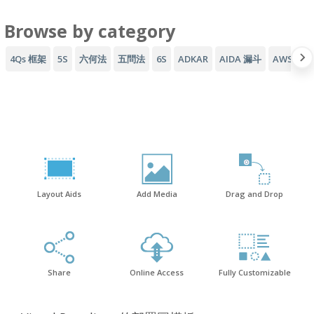
Browse by category
4Qs 框架
5S
六何法
五問法
6S
ADKAR
AIDA 漏斗
AWS 架
Layout Aids
Add Media
Drag and Drop
Share
Online Access
Fully Customizable